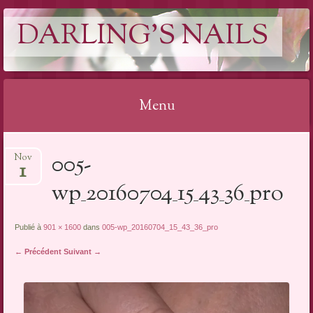
DARLING'S NAILS
Menu
Aller
005-
Nov
au
1
contenu
wp_20160704_15_43_36_pro
Publié à
901 × 1600
dans
005-wp_20160704_15_43_36_pro
← Précédent
Suivant →