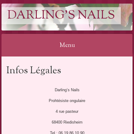
DARLING'S NAILS
Menu
Aller
Infos Légales
au
contenu
Darling’s Nails
Prohtésiste ongulaire
4 rue pasteur
68400 Riedisheim
Tel : 06 19 86 10 90