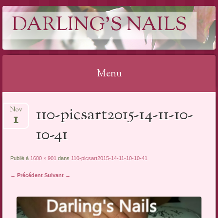
DARLING'S NAILS
Menu
Aller
110-picsart2015-14-11-10-
Nov
au
1
contenu
10-41
Publié à
1600 × 901
dans
110-picsart2015-14-11-10-10-41
← Précédent
Suivant →