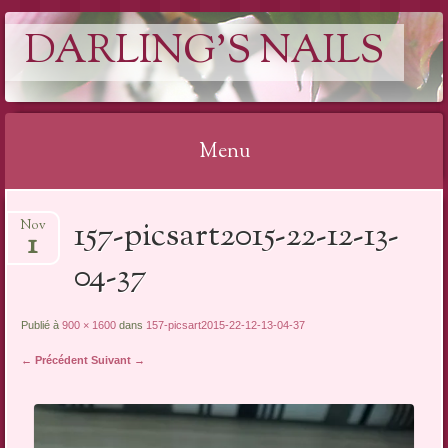
DARLING'S NAILS
Menu
Aller
157-picsart2015-22-12-13-
Nov
au
1
contenu
04-37
Publié à
900 × 1600
dans
157-picsart2015-22-12-13-04-37
← Précédent
Suivant →