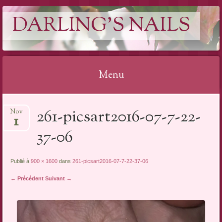
DARLING'S NAILS
Menu
Aller
261-picsart2016-07-7-22-
Nov
au
1
contenu
37-06
Publié à
900 × 1600
dans
261-picsart2016-07-7-22-37-06
← Précédent
Suivant →