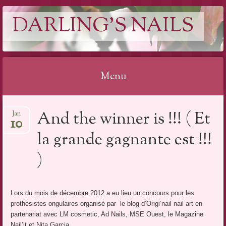
DARLING'S NAILS
Menu
Aller
And the winner is !!! ( Et
Jan
au
10
contenu
la grande gagnante est !!!
)
Lors du mois de décembre 2012 a eu lieu un concours pour les
prothésistes ongulaires organisé par le blog d’Origi’nail nail art en
partenariat avec LM cosmetic, Ad Nails, MSE Ouest, le Magazine
Nail’it et Nita Garcia.