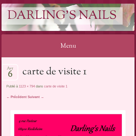
DARLING'S NAILS
Menu
Aller
carte de visite 1
Avr
au
6
contenu
Publié à
1123 × 794
dans
carte de visite 1
← Précédent
Suivant →