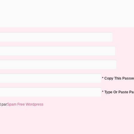
* Copy This Passw
* Type Or Paste P
 par
Spam Free Wordpress