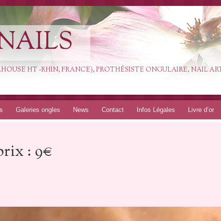
NAILS
ULHOUSE HT -RHIN, FRANCE), PROTHÉSISTE ONGULAIRE, NAIL AR
fs
Galeries ongles
News
Contact
Infos Légales
Livre d’or
rix : 9€