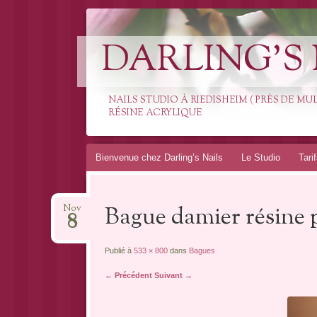
DARLING'S 
NAILS STUDIO À RIEDISHEIM ( PRÈS DE M
RÉSINE ACRYLIQUE
Aller
Bienvenue chez Darling’s Nails
Le Studio
Tari
au
contenu
Bague damier résine p
Nov
8
Publié à
533 × 800
dans
Bagues
← Précédent
Suivant →