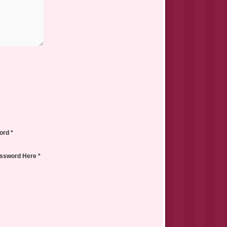
ord *
assword Here *