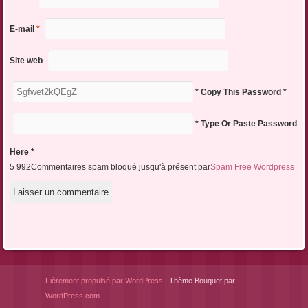
E-mail
*
Site web
* Copy This Password *
* Type Or Paste Password
Here *
5 992Commentaires spam bloqué jusqu'à présent par
Spam Free Wordpress
Fièrement propulsé par WordPress
|
Thème Bouquet par
WordPress.com
.