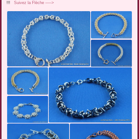
!!!
Suivez la Flèche —–>